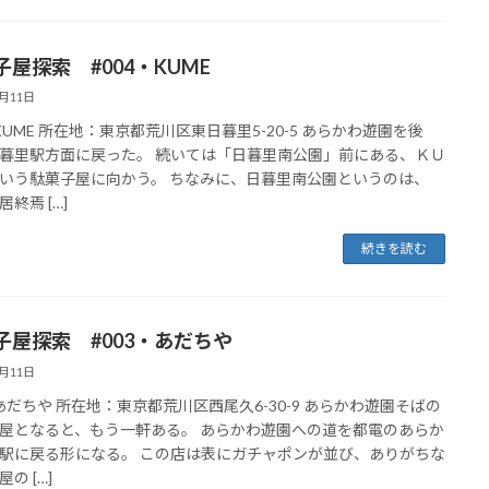
子屋探索 #004・KUME
6月11日
4 KUME 所在地：東京都荒川区東日暮里5-20-5 あらかわ遊園を後
暮里駅方面に戻った。 続いては「日暮里南公園」前にある、ＫＵ
いう駄菓子屋に向かう。 ちなみに、日暮里南公園というのは、
終焉 […]
続きを読む
子屋探索 #003・あだちや
6月11日
3 あだちや 所在地：東京都荒川区西尾久6-30-9 あらかわ遊園そばの
屋となると、もう一軒ある。 あらかわ遊園への道を都電のあらか
駅に戻る形になる。 この店は表にガチャポンが並び、ありがちな
の […]