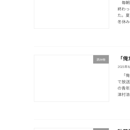
毎朝、
終わっ
た。夏
冬休み
「俺
読み物
2021年
「俺た
で放送
の青年
津村浩