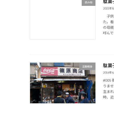
駄菓
読み物
2021年
子供の
た。看
の母親
呼んで
駄菓
活動報告
2016年
#00
りませ
生まれ
時、近 