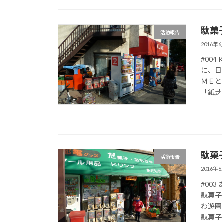
駄菓
活動報告
2016年
#00
に、日
ＭＥと
「紙芝居
駄菓
活動報告
2016年
#00
駄菓子
わ遊園
駄菓子屋