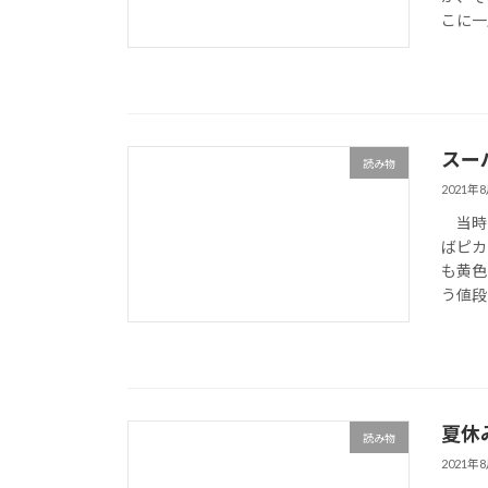
こに一
スー
読み物
2021年
当時の
ばピカ
も黄色
う値段
夏休
読み物
2021年