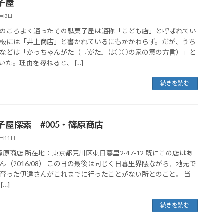
子屋
8月3日
ころよく通ったその駄菓子屋は通称「こども店」と呼ばれてい
板には「井上商店」と書かれているにもかかわらず。だが、うち
などは「かっちゃんがた（『がた』は○○の家の意の方言）」と
いた。理由を尋ねると、 […]
続きを読む
子屋探索 #005・篠原商店
6月11日
5 篠原商店 所在地：東京都荒川区東日暮里2-47-12 既にこの店はあ
ん（2016/08） この日の最後は同じく日暮里界隈ながら、地元で
育った伊達さんがこれまでに行ったことがない所とのこと。 当
[…]
続きを読む