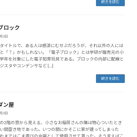
続きを読む
ブロック
8月3日
イトルで、ある人は感涙にむせぶだろうが、それ以外の人には
と「？」かもしれない。「電子ブロック」とは学研が販売元の小
学年を対象にした電子知育玩具である。ブロックの内部に配線と
ジスタやコンデンサなど […]
続きを読む
ダン屋
8月3日
2階の窓から見える、小さなお稲荷さんの隣は物心ついたとき
い間空き地であった。いつの間にかそこに家が建ってしまった
れまではこま遊びの会場として使用させて貰った。そう言えばこ