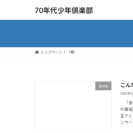
コ
ナ
70年代少年倶楽部
ン
ビ
テ
ゲ
ン
ー
ツ
シ
へ
ョ
ス
ン
トップページ
（秀）
キ
に
ッ
移
プ
動
こん
読み物
2021年
「昔ど
の番組
正テレ
ンサー