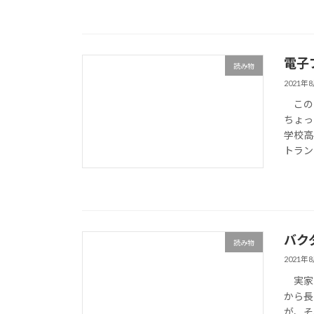
電子
読み物
2021年
このタ
ちょっ
学校高
トラン
バク
読み物
2021年
実家の
から長
が、そ